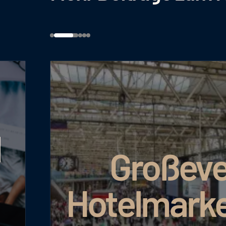
l
Großeve
Hotelmarke