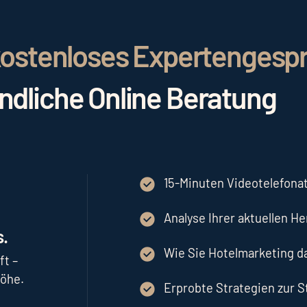
r kostenloses Expertengesp
indliche Online Beratung
15-Minuten Videotelefonat
Analyse Ihrer aktuellen H
.
Wie Sie Hotelmarketing 
ft –
höhe.
Erprobte Strategien zur 