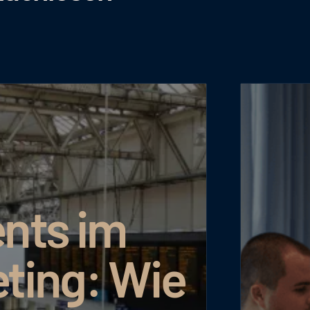
nts im
ting: Wie