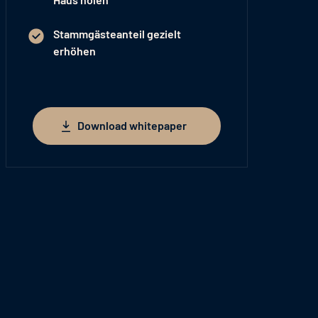
Stammgästeanteil gezielt
erhöhen
Download whitepaper
Download whitepaper