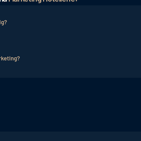
ig?
leiben muss, lohnt sich das Hotelmarketing auch grenzü
tschland, Österreich, Schweiz) sorgt für eine höhere
rketing?
it des Hotels steigen, wird ein gutes Zielgruppenverst
. Eine sinnvolle Analyse und Auswertung der vorhanden
ategie.