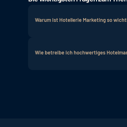
Warum ist Hotellerie Marketing so wicht
Da die Wettbewerbsfähigkeit erhalten b
gesamten ST-D-A-CH-Raum (Südtirol, Deu
Wie betreibe ich hochwertiges Hotelma
gestärkte Markenbekanntheit.
Damit Direktbuchungen und die Bekannthe
datenbasiertem Marketing und SEO / SEA
für eine erfolgreiche Hotelmarketing Str