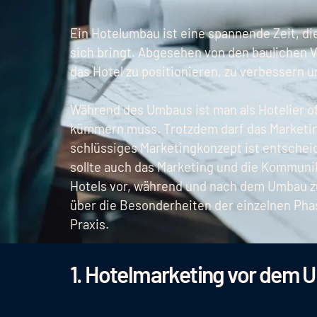
Ein Hotelumbau ist eine spannende Zeit, d
sich bringt. Abgesehen von den baulichen 
das Hotel zu positionieren, zu verbessern 
Während des Umbaus ist man als Hotelier of
kümmern muss. Trotzdem darf das Marketing
schlüssiges Marketingkonzept ist entscheid
sollte auch das Marketing und die Kommuni
Hotels vor, während und nach dem Umbau zu
über die Besonderheiten der einzelnen Pha
Praxis.
1. Hotelmarketing vor dem