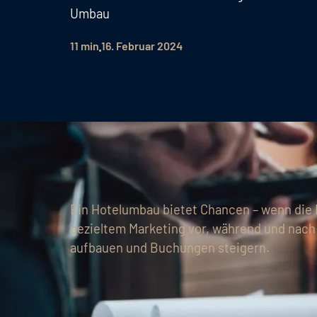
Umbau
11 min
16. Februar 2024
Ein Hotelumbau bietet Chancen – wenn die 
gezieltem Marketing vor, während und nac
aufbauen und Buchungen steigern.