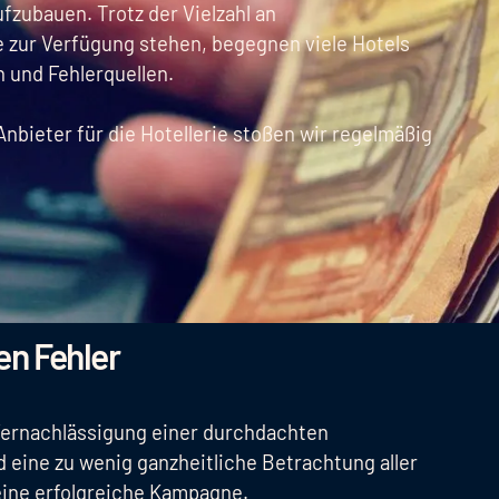
fzubauen. Trotz der Vielzahl an
e zur Verfügung stehen, begegnen viele Hotels
 und Fehlerquellen.
bieter für die Hotellerie stoßen wir regelmäßig
en Fehler
 Vernachlässigung einer durchdachten
 eine zu wenig ganzheitliche Betrachtung aller
ine erfolgreiche Kampagne.