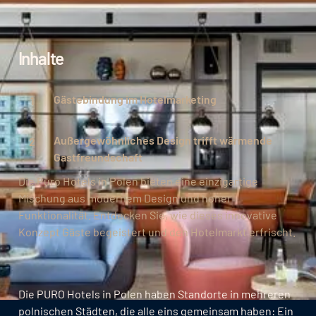
Inhalte
Gästebindung im Hotelmarketing
Außergewöhnliches Design trifft wärmende
Gastfreundschaft
Die Puro Hotels in Polen bieten eine einzigartige
Mischung aus modernem Design und hoher
Funktionalität. Entdecken Sie, wie dieses innovative
Konzept Gäste begeistert und den Hotelmarkt erfrischt.
Die PURO Hotels in Polen haben Standorte in mehreren
polnischen Städten, die alle eins gemeinsam haben: Ein