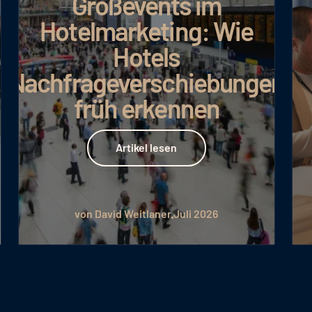
Großevents im
Hotelmarketing: Wie
Hotels
Nachfrageverschiebungen
früh erkennen
Artikel lesen
Artikel lesen
von David Weitlaner
Juli 2026