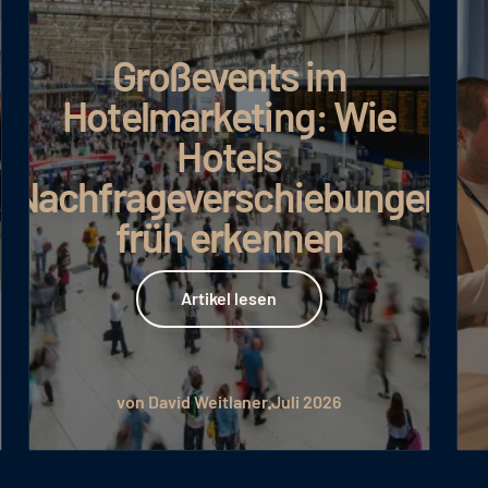
Großevents im
Hotelmarketing: Wie
Hotels
Nachfrageverschiebungen
früh erkennen
Artikel lesen
Artikel lesen
von David Weitlaner
Juli 2026