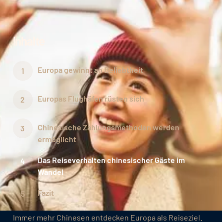
Inhalte
Europa gewinnt an Beliebtheit
Europas Flughäfen rüsten sich
Chinesische Zahlungsmethoden werden
ermöglicht
Das Reiseverhalten chinesischer Gäste im
Wandel
Fazit
Immer mehr Chinesen entdecken Europa als Reiseziel.