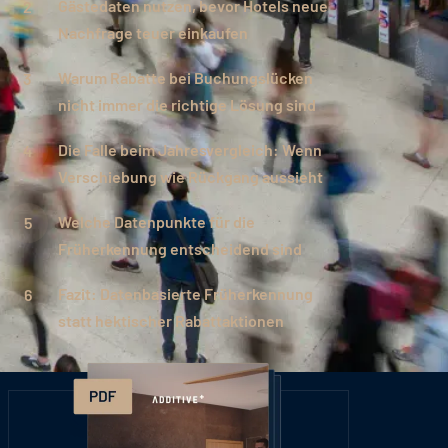
Gästedaten nutzen, bevor Hotels neue
Nachfrage teuer einkaufen
Warum Rabatte bei Buchungslücken
nicht immer die richtige Lösung sind
Die Falle beim Jahresvergleich: Wenn
Verschiebung wie Rückgang aussieht
Welche Datenpunkte für die
Früherkennung entscheidend sind
Fazit: Datenbasierte Früherkennung
statt hektischer Rabattaktionen