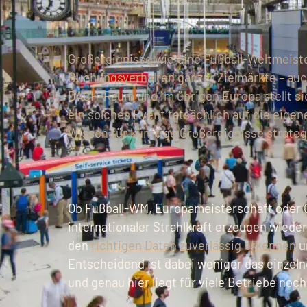
Großereignisse wie eine Fußball-Weltmeist
Buchungsverhalten ganzer Zielmärkte – auch
DACH-Raum und im übrigen Europa stellt sic
ein solches Event tatsächlich auf die eigen
Wissen für künftige Großereignisse strate
Ob Fußball-WM, Europameisterschaft oder O
internationaler Strahlkraft erzeugen wiede
den
richtigen Daten zuverlässig erkennen
u
Entscheidend ist dabei weniger das einzelne
und genau hier liegt für viele Betriebe noc