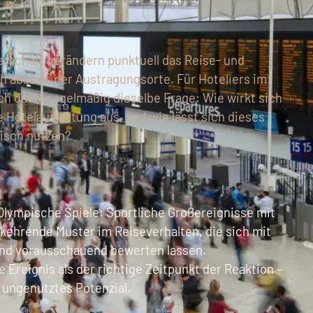
erschaft verändern punktuell das Reise- und
 abseits der Austragungsorte. Für Hoteliers im
h dabei regelmäßig dieselbe Frage: Wie wirkt sich
e Hotelauslastung aus, und wie lässt sich dieses
gisch nutzen?
lympische Spiele: Sportliche Großereignisse mit
rkehrende Muster im Reiseverhalten, die sich mit
nd vorausschauend bewerten lassen.
 Ereignis als der richtige Zeitpunkt der Reaktion –
h ungenutztes Potenzial.