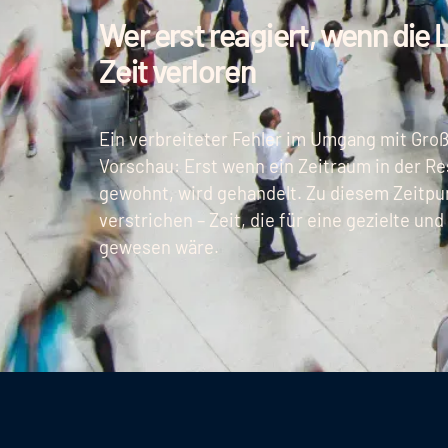
Wer erst reagiert, wenn die 
Zeit verloren
Ein verbreiteter Fehler im Umgang mit Großer
Vorschau: Erst wenn ein Zeitraum in der Re
gewohnt, wird gehandelt. Zu diesem Zeitpunk
verstrichen – Zeit, die für eine gezielte 
gewesen wäre.