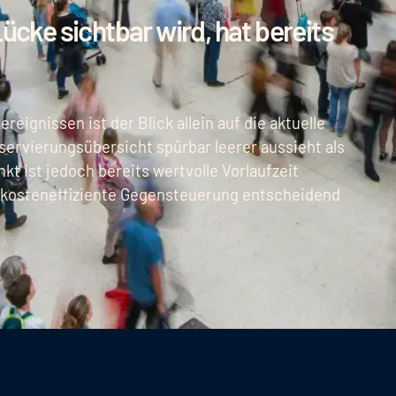
Lücke sichtbar wird, hat bereits
eignissen ist der Blick allein auf die aktuelle
servierungsübersicht spürbar leerer aussieht als
t ist jedoch bereits wertvolle Vorlaufzeit
und kosteneffiziente Gegensteuerung entscheidend