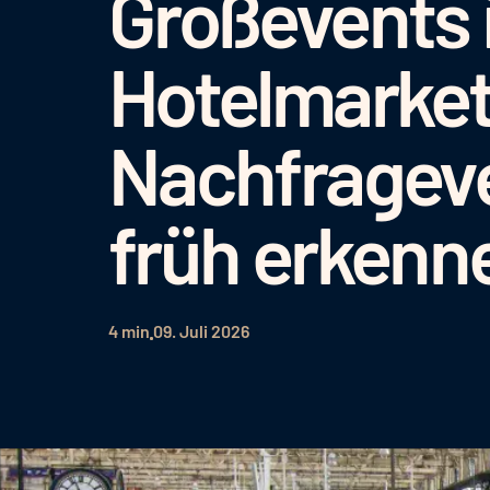
Großevents
Hotelmarket
Nachfragev
früh erkenn
4 min
09. Juli 2026