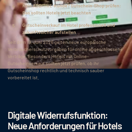
Kein ADDITIVE-Kunde? Gutschein-Shop prüfen:
Das sollten Hotels jetzt beachten
Gutscheinverkauf im Hotel professionell und
zukunftssicher aufstellen
Seit dem 19. Juni 2026 gelten neue europäische
Verbraucherschutzvorgaben für online abgeschlossene
Verträge. Besonders Hotels mit Online-
Gutscheinverkauf sollten jetzt prüfen, ob ihr
Gutscheinshop rechtlich und technisch sauber
vorbereitet ist.
Digitale Widerrufsfunktion:
Neue Anforderungen für Hotels