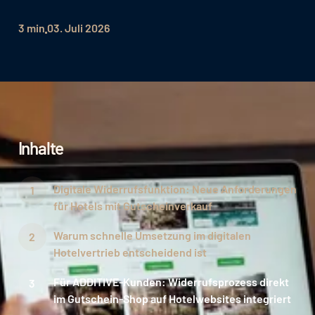
3 min
03. Juli 2026
Inhalte
Digitale Widerrufsfunktion: Neue Anforderungen
für Hotels mit Gutscheinverkauf
Warum schnelle Umsetzung im digitalen
Hotelvertrieb entscheidend ist
Für ADDITIVE-Kunden: Widerrufsprozess direkt
im Gutschein-Shop auf Hotelwebsites integriert