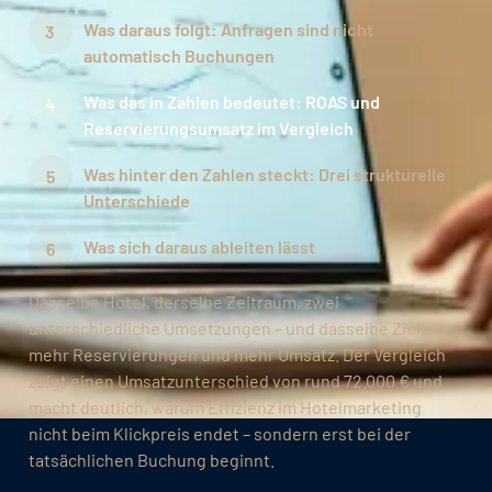
Was daraus folgt: Anfragen sind nicht
automatisch Buchungen
Was das in Zahlen bedeutet: ROAS und
Reservierungsumsatz im Vergleich
Was hinter den Zahlen steckt: Drei strukturelle
Unterschiede
Was sich daraus ableiten lässt
Dasselbe Hotel, derselbe Zeitraum, zwei
unterschiedliche Umsetzungen – und dasselbe Ziel:
mehr Reservierungen und mehr Umsatz. Der Vergleich
zeigt einen Umsatzunterschied von rund 72.000 € und
macht deutlich, warum Effizienz im Hotelmarketing
nicht beim Klickpreis endet – sondern erst bei der
tatsächlichen Buchung beginnt.