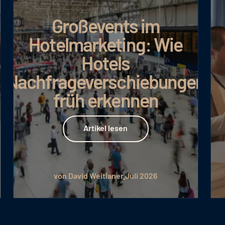
Google AI Max: Mehr
Umsatz bei
effizienterem
n
Budgeteinsatz
Artikel lesen
Artikel lesen
von Julia Hartig
Juli 2026