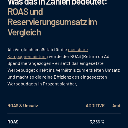
Was das in Zahlen bedeutet:
ROAS und
Reservierungsumsatz im
Vergleich
Als Vergleichsmaßstab für die
messbare
Kampagnenleistung
wurde der ROAS (Return on Ad
Spend) herangezogen – er setzt das eingesetzte
Werbebudget direkt ins Verhältnis zum erzielten Umsatz
und macht so die reine Effizienz des eingesetzten
Werbebudgets in Prozent sichtbar.
ROAS & Umsatz
ADDITIVE
Andere
ROAS
3.356 %