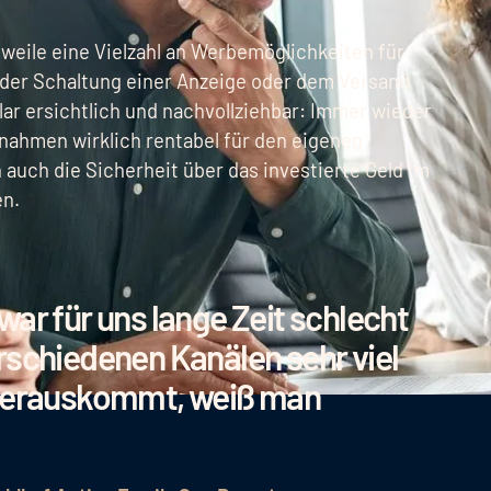
weile eine Vielzahl an Werbemöglichkeiten für
h der Schaltung einer Anzeige oder dem Versand
lar ersichtlich und nachvollziehbar: Immer wieder
ßnahmen wirklich rentabel für den eigenen
auch die Sicherheit über das investierte Geld im
en.
ar für uns lange Zeit schlecht
rschiedenen Kanälen sehr viel
 herauskommt, weiß man