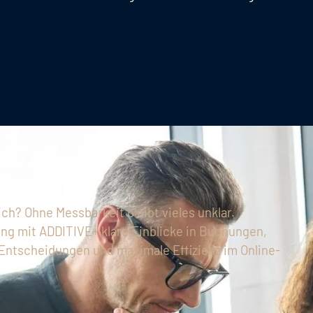
ich? Ohne Messbarkeit bleibt vieles unklar.
ng mit ADDITIVE+ klare Einblicke in Buchungen,
 Entscheidungen und maximale Effizienz im Online-