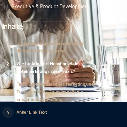
Executive & Product Development
Inhalte
Die Bedeutung der Messbarkeit im
digitalen Hotelmarketing
Wie funktioniert Messbarkeit im
Hotelmarketing in der Praxis?
Fazit: Datengetriebenes Marketing und
Transparenz als Grundlage für die
Entscheidungsfindung
Anker Link Text