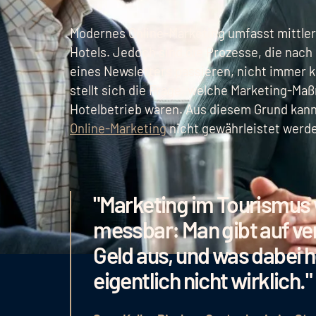
Modernes Online-Marketing umfasst mittler
Hotels. Jedoch sind die Prozesse, die nac
eines Newsletters passieren, nicht immer k
stellt sich die Frage, welche Marketing-Ma
Hotelbetrieb waren. Aus diesem Grund kann 
Online-Marketing
nicht gewährleistet werd
"Marketing im Tourismus w
messbar: Man gibt auf ve
Geld aus, und was dabei
eigentlich nicht wirklich."