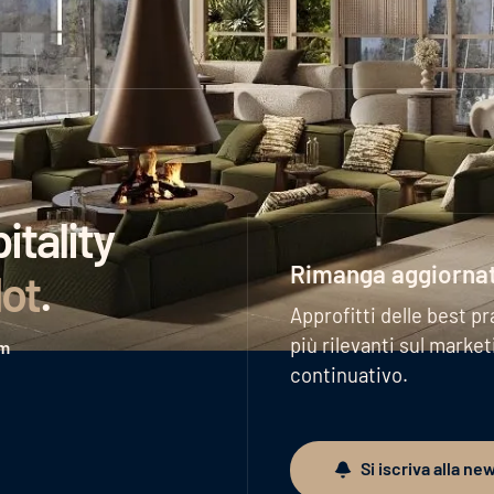
tality
Rimanga aggiorna
lot
.
Approfitti delle best pr
più rilevanti sul marke
am
continuativo.
Si iscriva alla ne
Si iscriva alla newslett