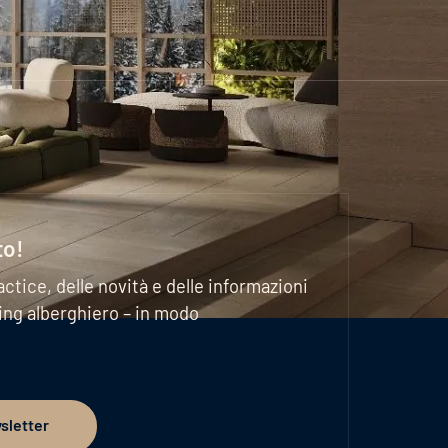
to!
actice, delle novità e delle informazioni
ting alberghiero – in modo
wsletter
er