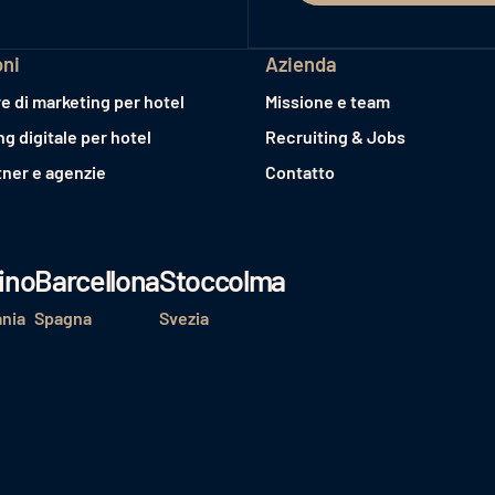
oni
Azienda
e di marketing per hotel
Missione e team
ng digitale per hotel
Recruiting & Jobs
tner e agenzie
Contatto
ino
Barcellona
Stoccolma
nia
Spagna
Svezia