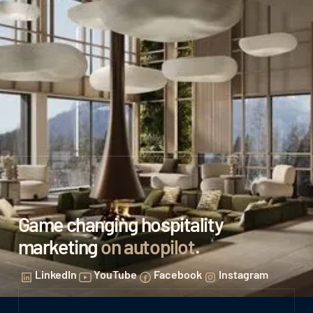
Game changing hospitality
marketing
on autopilot
.
LinkedIn
YouTube
Facebook
Instagram