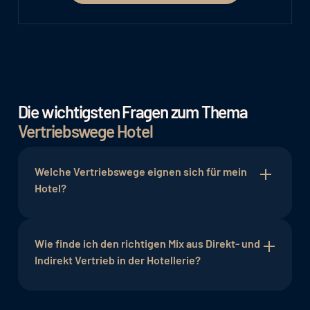
Die wichtigsten Fragen zum Thema
Vertriebswege Hotel
Welche Vertriebswege eignen sich für mein
Hotel?
Die Wahl der Vertriebswege hängt von
verschiedenen Faktoren ab, wie zum Beispiel der
Wie finde ich den richtigen Mix aus Direkt- und
Zielgruppe des Hotels, dem Standort und den
Indirekt Vertrieb in der Hotellerie?
verfügbaren Ressourcen. Eine sorgfältige
Analyse der Zielgruppe und der örtlichen
Es ist wichtig, eine Kosten-Nutzen-Analyse
Konkurrenz kann dabei helfen, die passenden