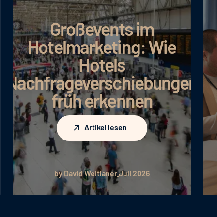
Großevents im
Hotelmarketing: Wie
Hotels
Nachfrageverschiebungen
früh erkennen
Artikel lesen
Artikel lesen
by David Weitlaner
Juli 2026