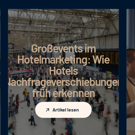
Großevents im
Hotelmarketing: Wie
Hotels
Nachfrageverschiebungen
früh erkennen
Artikel lesen
Artikel lesen