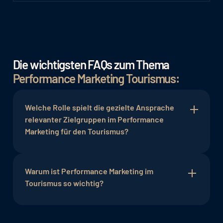
Die wichtigsten FAQs zum Thema
Performance Marketing Tourismus:
Welche Rolle spielt die gezielte Ansprache
relevanter Zielgruppen im Performance
Marketing für den Tourismus?
Die gezielte Ansprache relevanter Zielgruppen
erhöht die Relevanz von Marketingbotschaften,
Warum ist Performance Marketing im
was wiederum die Erfolgschancen von
Tourismus so wichtig?
Kampagnen steigert. Dies ist besonders wichtig,
um potenzielle Kunden anzusprechen und zu
Performance Marketing ermöglicht es
überzeugen. Die kontinuierliche Anpassung und
Tourismusunternehmen, ihre