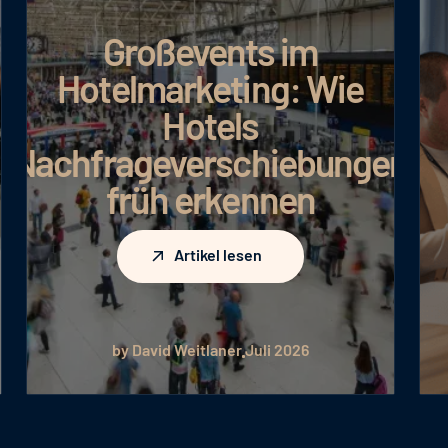
Großevents im
Hotelmarketing: Wie
Hotels
Nachfrageverschiebungen
früh erkennen
Artikel lesen
Artikel lesen
by David Weitlaner
Juli 2026