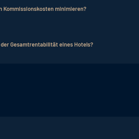
stung für diese Dienstleistungen und den Zugang zu ei
on Kommissionskosten minimieren?
missionskosten minimieren, indem sie ihre eigene Webs
es wichtig, Vertragsverhandlungen mit Buchungsplattfo
i der Gesamtrentabilität eines Hotels?
mmissionskosten, beeinflusst direkt die Gesamtrentabilit
näle berücksichtigt, ist entscheidend, um einen ausgew