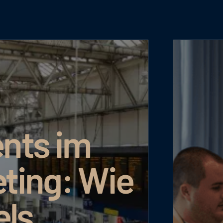
m
 Wie
AI 
Um