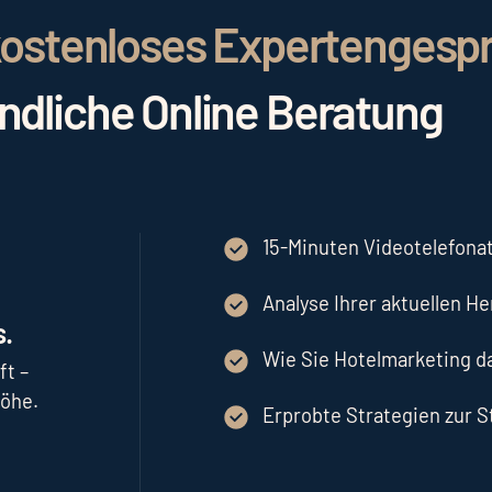
r kostenloses Expertengesp
indliche Online Beratung
15-Minuten Videotelefonat
Analyse Ihrer aktuellen H
.
Wie Sie Hotelmarketing 
ft –
höhe.
Erprobte Strategien zur 