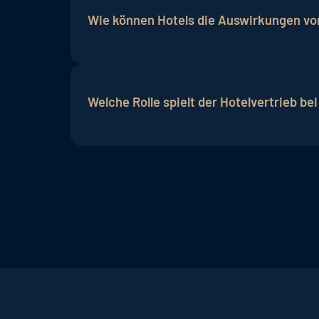
Kommissionskosten dienen als Gegenlei
Wie können Hotels die Auswirkungen v
Hotels können die Auswirkungen von Kom
Buchungen fördern. Darüber hinaus ist 
Welche Rolle spielt der Hotelvertrieb be
Konditionen zu erzielen.
Der Hotelvertrieb, einschließlich der Ko
Vertriebsstrategie
, die verschiedene Ka
gewährleisten.