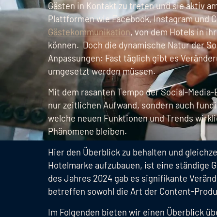
Gästen in Kontakt zu treten und sie aktiv 
Plattformen wie Facebook, Instagram und C
Gästekommunikation
, von dem Hotels in ih
können. Doch die dynamische Natur der Soc
Anpassungen: Fast täglich gibt es Verände
umgesetzt werden müssen.
Mit dem rasanten Tempo der Social-Media-E
nur zeitlichen Aufwand, sondern auch fundie
welche neuen Funktionen und Trends wirklic
Phänomene bleiben.
Hier den Überblick zu behalten und gleichz
Hotelmarke aufzubauen, ist eine ständige 
des Jahres 2024 gab es signifikante Verän
betreffen sowohl die Art der Content-Produk
Im Folgenden bieten wir einen Überblick üb