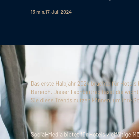
13 min
17. Juli 2024
Das erste Halbjahr 2024 brachte für Hotel
Bereich. Dieser Fachbeitrag fasst die wic
Sie diese Trends nutzen können, um Ihre So
Social-Media bietet für Hotels vielfältige