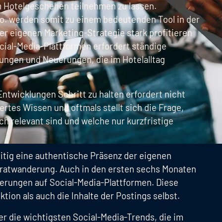
am Hotelgeschehen teilnehmen zu lassen.
o. werden somit zu einem bedeutenden Tool in der
rer eigenen Marketing-Strategie stark profitieren
ial-Media-Plattformen erfordert ständige
rungen und Neuerungen, die im Hotelalltag
ntwicklungen Schritt zu halten erfordert nicht
rtes Wissen und oftmals stellt sich die Frage,
h relevant sind und welche nur kurzfristige
eitig eine authentische Präsenz der eigenen
Gratwanderung. Auch in den ersten sechs Monaten
derungen auf Social-Media-Plattformen. Diese
tion als auch die Inhalte der Postings selbst.
er die wichtigsten Social-Media-Trends, die im