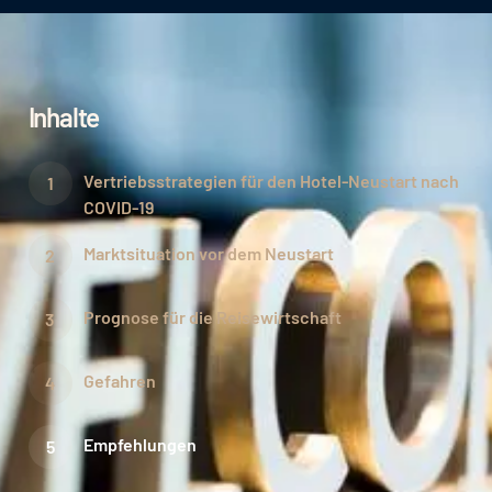
Inhalte
Vertriebsstrategien für den Hotel-Neustart nach
COVID-19
Marktsituation vor dem Neustart
Prognose für die Reisewirtschaft
Gefahren
Empfehlungen