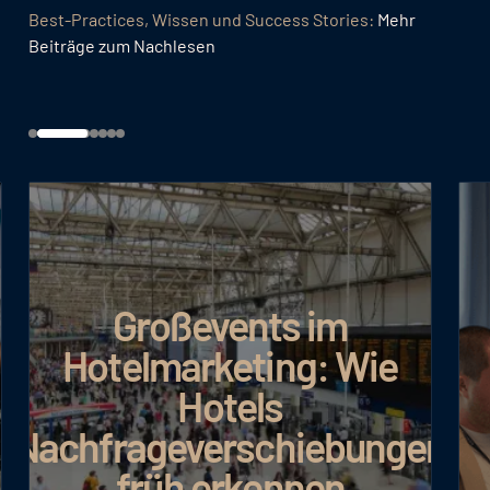
Best-Practices, Wissen und Success Stories:
Mehr
Beiträge zum Nachlesen
m
Google AI Max: Meh
 Wie
Umsatz bei
effizienterem
ebungen
Budgeteinsatz
n