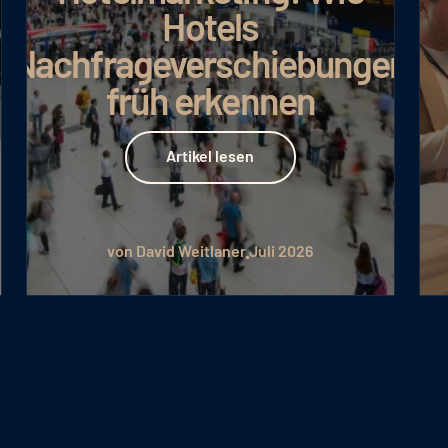
Hotels
Nachfrageverschiebungen
früh erkennen
Artikel lesen
Artikel lesen
von David Weitlaner
Juli 2026