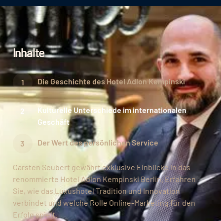
Inhalte
Die Geschichte des Hotel Adlon Kempinski
Kulturelle Unterschiede im internationalen
Geschäft
Der Wert des persönlichen Service
Carsten Seubert gewährt exklusive Einblicke in das
renommierte Hotel Adlon Kempinski Berlin. Erfahren
Sie, wie das Luxushotel Tradition und Innovation
verbindet und welche Rolle Online-Marketing für den
Erfolg spielt.