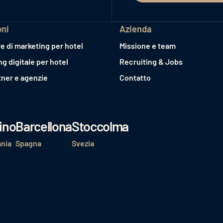
oni
Azienda
e di marketing per hotel
Missione e team
ng digitale per hotel
Recruiting & Jobs
tner e agenzie
Contatto
ino
Barcellona
Stoccolma
nia
Spagna
Svezia