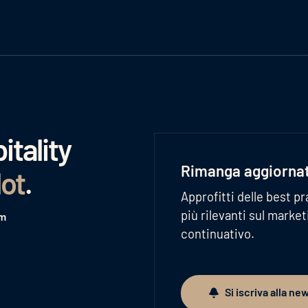
tality
Rimanga aggiorna
lot
.
Approfitti delle best pr
più rilevanti sul marke
am
continuativo.
Si iscriva alla ne
Si iscriva alla newslett