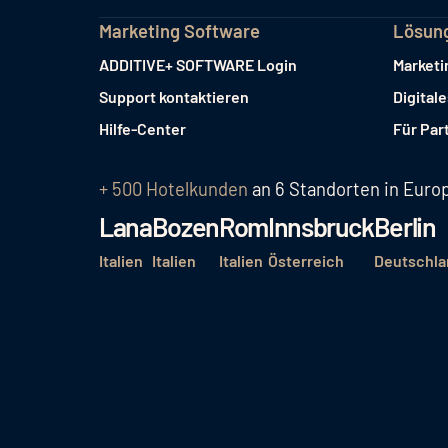
Marketing Software
Lösun
ADDITIVE+ SOFTWARE Login
Marketi
Support kontaktieren
Digital
Hilfe-Center
Für Par
+ 500 Hotelkunden
an 6 Standorten in Euro
Lana
Bozen
Rom
Innsbruck
Berlin
Italien
Italien
Italien
Österreich
Deutschla