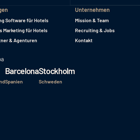
gen
Unternehmen
ng Software für Hotels
Mission & Team
es Marketing für Hotels
Recruiting & Jobs
tner & Agenturen
Kontakt
pa
Barcelona
Stockholm
nd
Spanien
Schweden