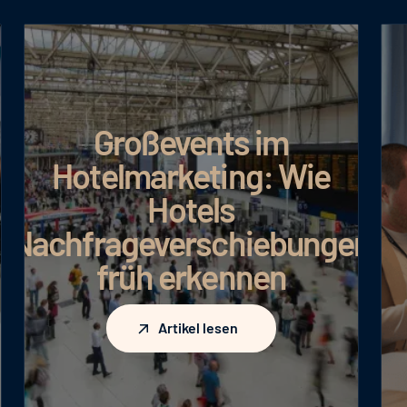
Großevents im
Hotelmarketing: Wie
Hotels
Nachfrageverschiebungen
früh erkennen
Artikel lesen
Artikel lesen