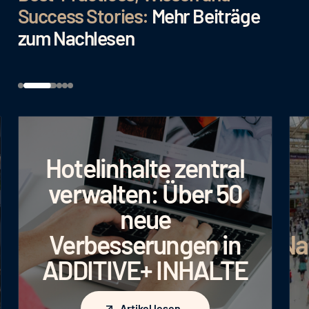
Success Stories:
Mehr Beiträge
zum Nachlesen
Hotelinhalte zentral
verwalten: Über 50
neue
Verbesserungen in
Na
ADDITIVE+ INHALTE
Artikel lesen
Artikel lesen