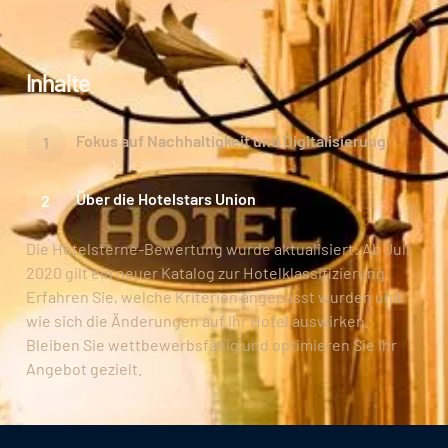
Inhalte
Fokus auf Nachhaltigkeit und Digitalisierung
Über die Hotelstars Union
Die Hotelsterne-Bewertung wurde aktualisiert: Ab Juli
2020 gilt ein neuer Katalog zur Hotelklassifizierung.
Erfahren Sie, welche Kriterien angepasst wurden und
wie sich die Änderungen auf Ihr Hotel auswirken.
Bleiben Sie wettbewerbsfähig und optimieren Sie Ihr
Angebot gezielt.