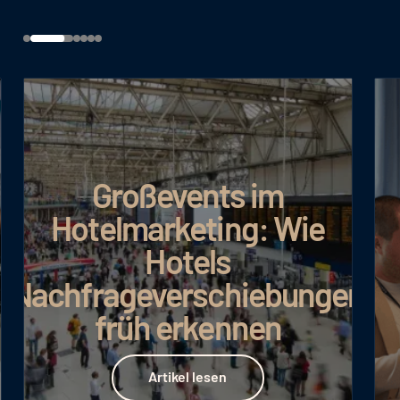
Großevents im
Hotelmarketing: Wie
Hotels
Nachfrageverschiebungen
früh erkennen
Artikel lesen
Artikel lesen