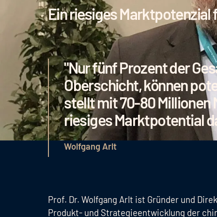
Ein riesiges Marktpotenzial
"Nur fünf Prozent der Ge
Oberschicht, können pote
stellt mit 70-80 Millionen
riesiges Marktpotential da
Wolfgang Arlt
Prof. Dr. Wolfgang Arlt ist Gründer und Dir
Produkt- und Strategieentwicklung der chi