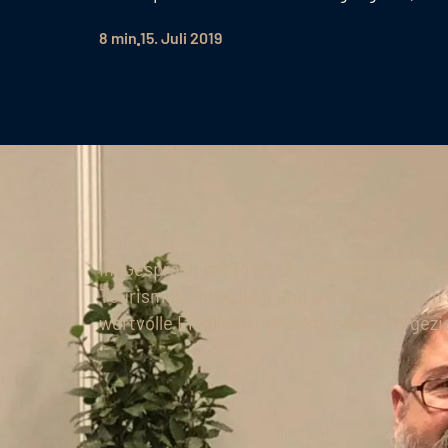
8 min
15. Juli 2019
Im Gespräch mit Prof. Dr. Wolfgang Arlt erf
Tourismus entwickelt und welche Chancen si
wertvolle Einblicke in Markttrends und gezi