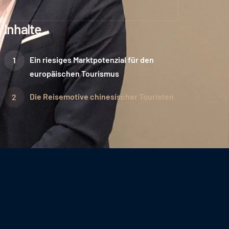
Inhalte
Ein riesiges Marktpotenzial für den
europäischen Tourismus
Die Reisemotive chinesischer Touristen