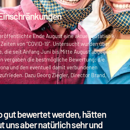
-Einschränkungen
öffentlichte Ende August eine aktuelle Statistik
Zeiten von "COVID-19". Untersucht wurden über
 die seit Anfang Juni bis Mitte August abgegeben
n vergaben die bestmögliche Bewertung; die
rona und den eventuell damit verbundenen
frieden. Dazu Georg Ziegler, Director Brand,
so gut bewertet werden, hätten
ut uns aber natürlich sehr und