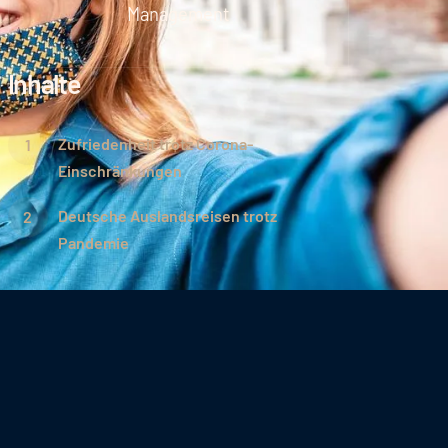
Management
Inhalte
Zufriedenheit trotz Corona-
Einschränkungen
Deutsche Auslandsreisen trotz
Pandemie