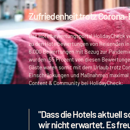
Zufriedenheit trotz Corona
Das Hotelbewertungsportal HolidayCheck ver
zu den Hotelbewertungen von Reisenden in 
6.000 Bewertungen mit Bezug zur Pandemie,
wurden. 55 Prozent von diesen Bewertunge
Gäste waren somit mit dem Urlaub trotz Co
Einschränkungen und Maßnahmen maximal zu
Content & Community bei HolidayCheck:
"Dass die Hotels aktuell 
wir nicht erwartet. Es fre