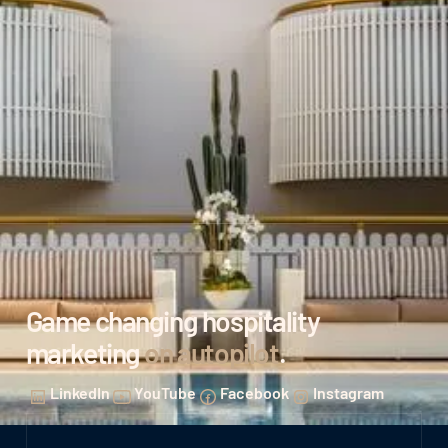
Game changing hospitality
marketing
on autopilot
.
LinkedIn
YouTube
Facebook
Instagram