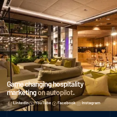
Game changing hospitality
marketing
on autopilot
.
LinkedIn
YouTube
Facebook
Instagram