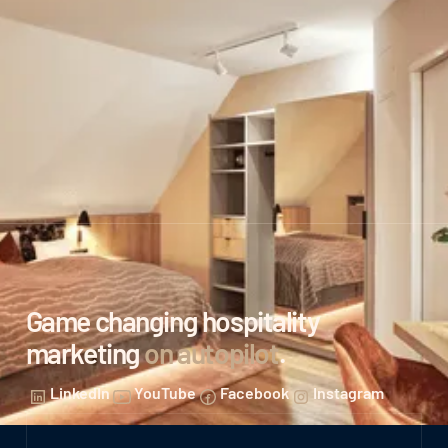
Game changing hospitality
marketing
on autopilot
.
LinkedIn
YouTube
Facebook
Instagram