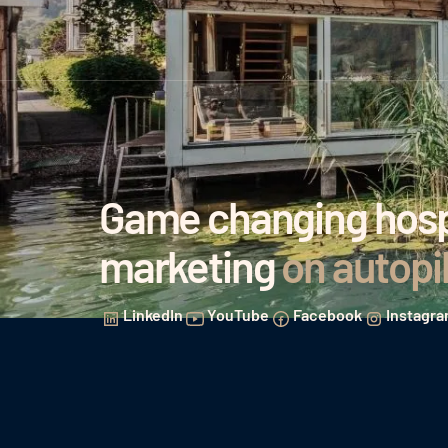
Game changing hospi
marketing
on autopi
LinkedIn
YouTube
Facebook
Instagr