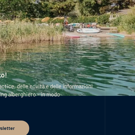
to!
actice, delle novità e delle informazioni
ting alberghiero – in modo
wsletter
er