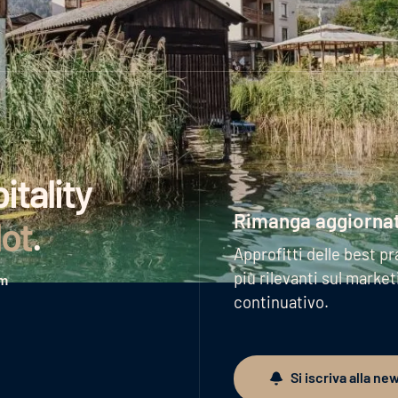
tality
Rimanga aggiorna
lot
.
Approfitti delle best pr
più rilevanti sul marke
am
continuativo.
Si iscriva alla ne
Si iscriva alla newslett