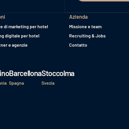
oni
Azienda
e di marketing per hotel
Missione e team
ng digitale per hotel
Recruiting & Jobs
tner e agenzie
Contatto
ino
Barcellona
Stoccolma
nia
Spagna
Svezia