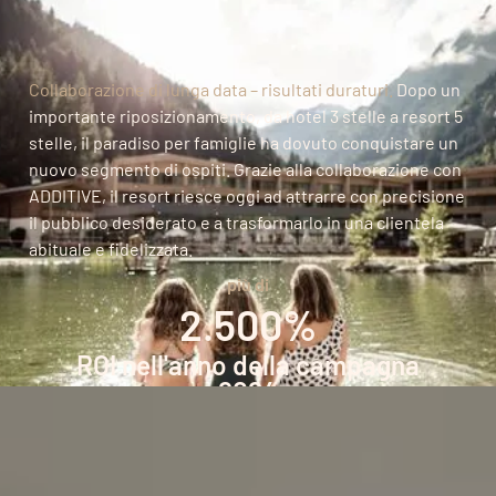
Collaborazione di lunga data – risultati duraturi.
Dopo un
importante riposizionamento, da hotel 3 stelle a resort 5
stelle, il paradiso per famiglie ha dovuto conquistare un
nuovo segmento di ospiti. Grazie alla collaborazione con
ADDITIVE, il resort riesce oggi ad attrarre con precisione
il pubblico desiderato e a trasformarlo in una clientela
abituale e fidelizzata.
più di
2.500%
ROI nell'anno della campagna
2024
più di
2.600