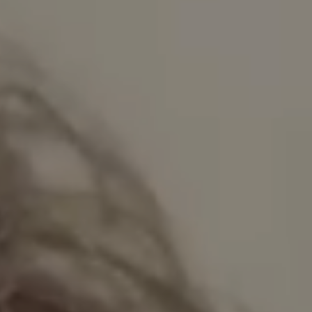
Potentiali nuovi ospiti
più di
70%
Prenotazioni da parte di nuovi
ospiti