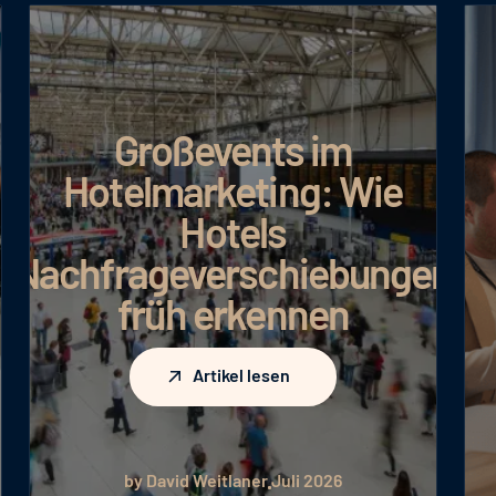
Großevents im
Hotelmarketing: Wie
Hotels
Nachfrageverschiebungen
früh erkennen
Artikel lesen
Artikel lesen
by David Weitlaner
Juli 2026