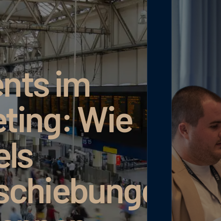
ts im
ing: Wie
ls
chiebungen