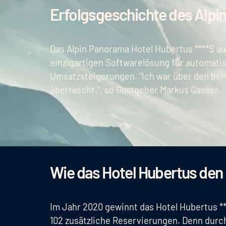
Erfolgsgeschichte des Alpi
Das Alpin Panorama Hotel Hubertus ****S aus S
einzigartigen Softwarelösung für automatis
Umsatzsteigerungen. “Ich war über den bere
überrascht.”, so Gastgeber Markus Gasser.
Wie das Hotel Hubertus den 
Im Jahr 2020 gewinnt das Hotel Hubertus *
102 zusätzliche Reservierungen. Denn durch