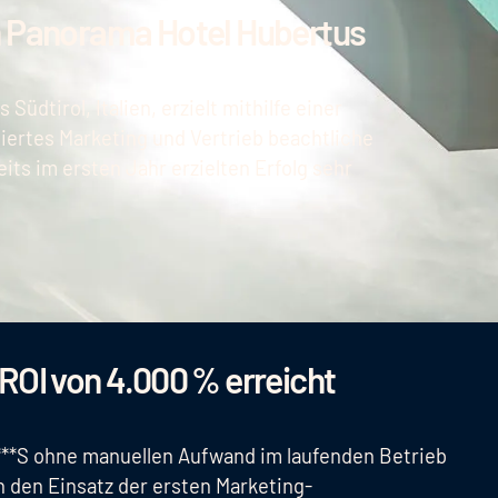
n Panorama Hotel Hubertus
üdtirol, Italien, erzielt mithilfe einer
iertes Marketing und Vertrieb beachtliche
its im ersten Jahr erzielten Erfolg sehr
ROI von 4.000 % erreicht
***S ohne manuellen Aufwand im laufenden Betrieb
 den Einsatz der ersten Marketing-