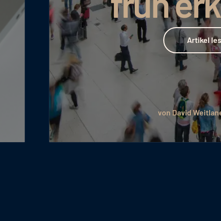
früh erk
Artikel lesen
Artikel lesen
von David Weitlaner
J