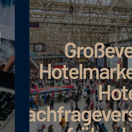
Großeven
Hotelmarket
Hote
Nachfragevers