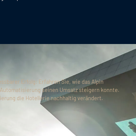
ssbarer Erfolg: Erfahren Sie, wie das Alpin
Automatisierung seinen Umsatz steigern konnte.
ierung die Hotellerie nachhaltig verändert.