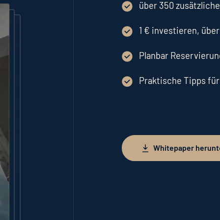
über 350 zusätzlich
1 € investieren, übe
Planbar Reservieru
Praktische Tipps fü
Whitepaper herunt
Whitepaper herunterlad