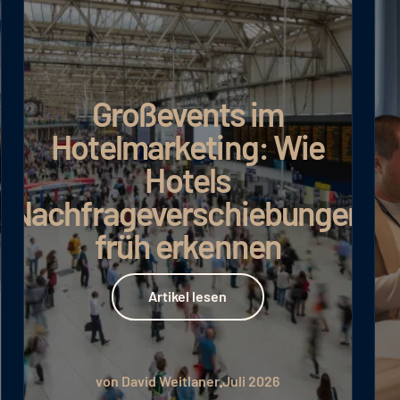
Großevents im
Hotelmarketing: Wie
Hotels
Nachfrageverschiebungen
früh erkennen
Artikel lesen
Artikel lesen
von David Weitlaner
Juli 2026