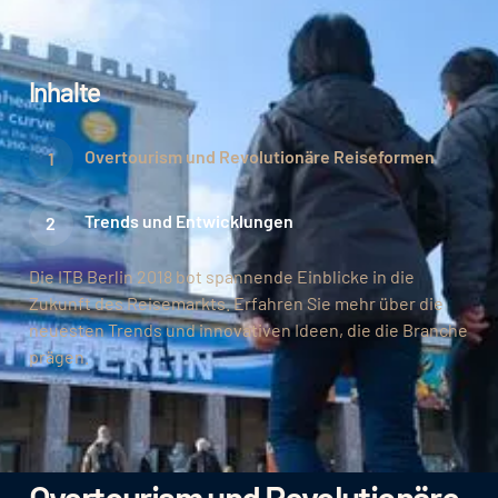
Inhalte
Overtourism und Revolutionäre Reiseformen
Trends und Entwicklungen
Die ITB Berlin 2018 bot spannende Einblicke in die
Zukunft des Reisemarkts. Erfahren Sie mehr über die
neuesten Trends und innovativen Ideen, die die Branche
prägen.
Overtourism und Revolutionäre