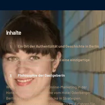
Inhalte
Ein Ort der Authentizität und Geschichte in Berlin
Historie, Authentizität und eine einzigartige
Gastgeberin
Philosophie der Gastgeberin
Wie gelingt erfolgreiches Online-Marketing in der
Hotellerie? Verena Jaeschke vom Hotel Oderberger
Berlin gibt spannende Einblicke in Strategien,
Herausforderungen und Erfolgsfaktoren. Erfahren Sie,