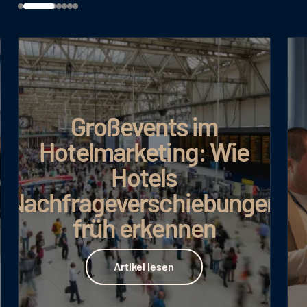
Google AI Max: Mehr
Umsatz bei
effizienterem
gen
Budgeteinsatz
Artikel lesen
Artikel lesen