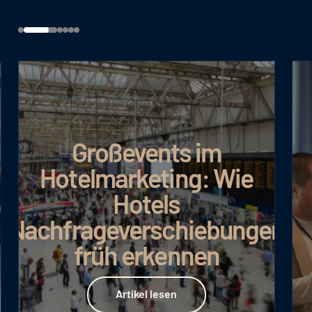
Großevents im
Hotelmarketing: Wie
Hotels
Nachfrageverschiebungen
früh erkennen
Artikel lesen
Artikel lesen