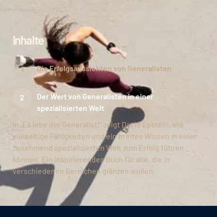
Inhalte
Die Erfolgsaussichten von Generalisten
Der Wert von Generalisten in einer
spezialisierten Welt
In „Es lebe der Generalist!“ zeigt David Epstein, wie
vielseitige Fähigkeiten und ein breites Wissen in einer
zunehmend spezialisierten Welt zum Erfolg führen
können. Ein inspirierendes Buch für alle, die in
verschiedenen Bereichen glänzen wollen.