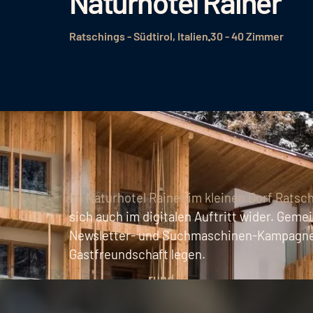
Naturhotel Rainer
Ratschings - Südtirol, Italien
30 - 40 Zimmer
Im Naturhotel Rainer im kleinen Dorf Ratsc
sich auch im digitalen Auftritt wider. Gem
Newsletter- und Suchmaschinen-Kampagnen g
Gastfreundschaft legen.
rund