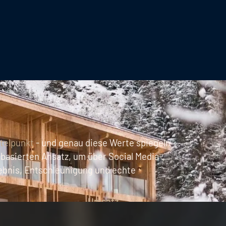
ttelpunkt
- und genau diese Werte spiegeln
nbasierten Ansatz, um über Social Media-,
ebnis, Entschleunigung und echte
Umsatz