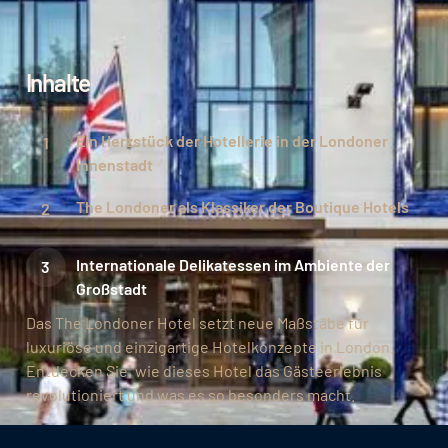
Inhalte
Ein Herzstück der Hotellerie in der Londoner
Innenstadt
The Londoner als Klassiker der Boutique Hotels
Internationale Delikatessen im Ambiente der
Großstadt
Das The Londoner Hotel setzt neue Maßstäbe für
luxuriöse und einzigartige Hotelkonzepte in London.
Entdecken Sie, wie dieses Hotel das Gästeerlebnis
revolutioniert und was es so besonders macht.