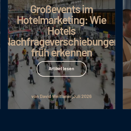
Großevents im
Hotelmarketing: Wie
Hotels
Nachfrageverschiebungen
früh erkennen
Artikel lesen
Artikel lesen
von David Weitlaner
Juli 2026