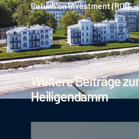
Return on Investment (ROI)
Weitere Beiträge zu
Heiligendamm