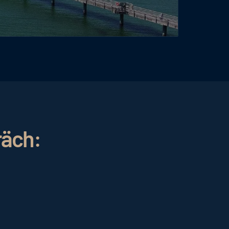
räch: