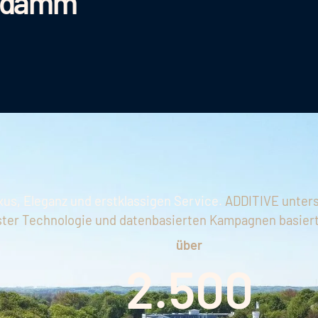
endamm
xus, Eleganz und erstklassigen Service.
ADDITIVE unters
ster Technologie und datenbasierten Kampagnen basiert
über
2.500