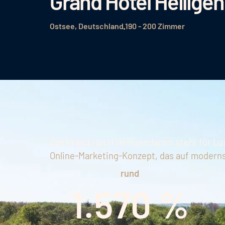
Grand Hotel Heilig
Ostsee, Deutschland
190 - 200 Zimmer
Das Grand Hotel Heiligendamm steht für Lu
Online-Marketing-Konzept, das auf modern
rund
1.570 %