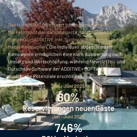
Das Hotel "Der Löwe" setzt bei seinem digitalen
Marketing auf das datenbasierte Hotelmarketing-
System von ADDITIVE inkl. Suchmaschinen- und Social
Media Kampagnen.
Die individuell abgestimmten
Kampagnen ermöglichen eine klare Auswertung nach
Umsatz und Wertschöpfung, während Newsletter- und
Gutschein-Software der ADDITIVE+ SOFTWARE
zusätzliche Potenziale erschließen.
Jan - Juni 2025
80%
Reservierungen neuer Gäste
Jan - Juni 2025
746%