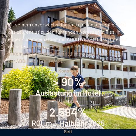
Mit seinem unverwechselbaren Familienkonzept gehört
das Laurentius zu den führenden Adressen in Fiss. In
enger Zusammenarbeit mit ADDITIVE setzt das Hotel auf
gezieltes
Suchmaschinen- und Social Media Marketing,
in Kombination mit fortschrittlichster Software-Power
der ADDITIVE+ SOFTWARE.
Konstant
> 90%
Auslastung im Hotel
Rund
2.594%
ROI im 1. Halbjahr 2025
Seit