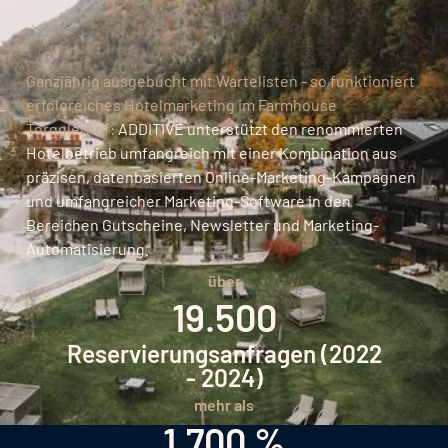
Ganzjährig ausgebucht mit Wartelisten - so funktioniert
erfolgreiches Hotelmarketing im Farmhouse
Torgglerhof:
ADDITIVE unterstützt den renommierten
Hotelbetrieb umfangreich mit einer Kombination aus
präzisen, datenbasierten Online-Marketing-Kampagnen
und umfangreicher Marketing-Software in den
Bereichen Gutscheine, Newsletter und Marketing-
Automatisierung.
über
19.500
Reservierungsanfragen (2022
- 2024)
mehr als
1.700 %