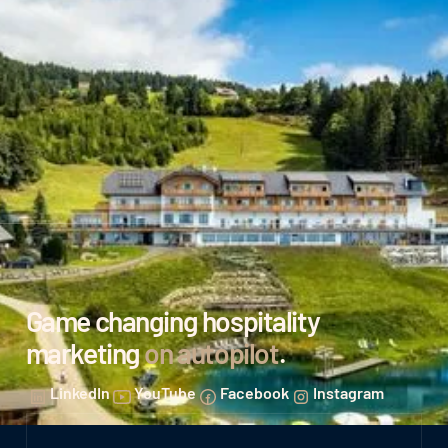
Game changing hospitality
marketing
on autopilot
.
LinkedIn
YouTube
Facebook
Instagram