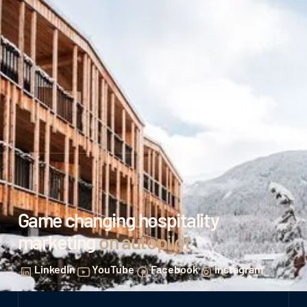
Game changing hospitality
marketing
on autopilot
.
LinkedIn
YouTube
Facebook
Instagram